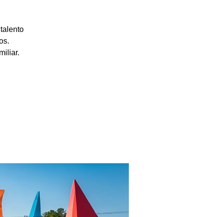
talento
os.
iliar.