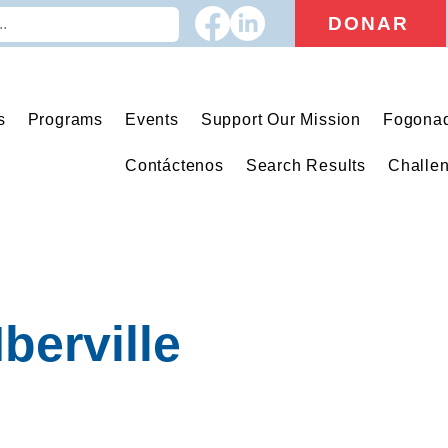
DONAR
s
Programs
Events
Support Our Mission
Fogona
Contáctenos
Search Results
Challe
Iberville