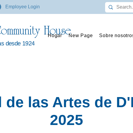
Employee Login
ommunity House
Hogar
New Page
Sobre nosotro
ias desde 1924
 de las Artes de D'
2025