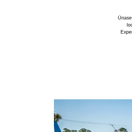
Únase 
lo
Exper